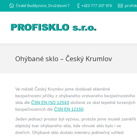
České Budějovice, Družstevní 7
+420 777 307 976
profis
Ohýbané sklo – Český Krumlov
Ve městě Český Krumlov jsme dodávali skleněné
bezpečnostní příčky z ohýbaného vrstveného bezpečnostního
skla dle
ČSN EN ISO 12543
složené ze skel tepelně tvrzených
bezpečnostních dle
ČSN EN 12150
.
Jeden jednací prostor byl výzvou, protože jsme museli zaměřit
eliptický tvar ohýbaného skla, kde ohnuté sklo bylo i ve
dveřích. Ohýbané sklo dodalo interiéru jedinečný vzhled