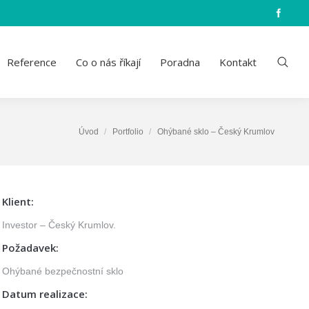
Reference
Co o nás říkají
Poradna
Kontakt
Úvod
Portfolio
Ohýbané sklo – Český Krumlov
Klient:
Investor – Český Krumlov.
Požadavek:
Ohýbané bezpečnostní sklo
Datum realizace: