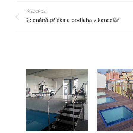
Project
PŘEDCHOZÍ
navigation
Skleněná příčka a podlaha v kanceláři
Previous
project: