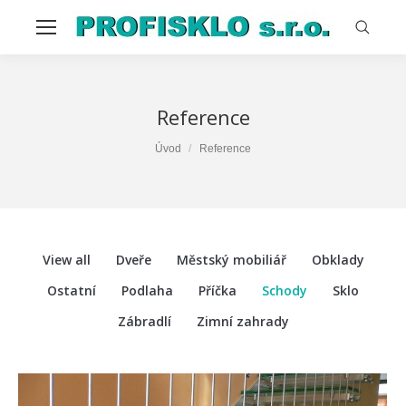
Reference
You are here:
Úvod
Reference
View all
Dveře
Městský mobiliář
Obklady
Ostatní
Podlaha
Příčka
Schody
Sklo
Zábradlí
Zimní zahrady