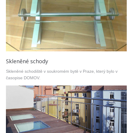
Skleněné schody
Skleněné schodiště v soukromém bytě v Praze, který bylo v
časopise DOMOV.