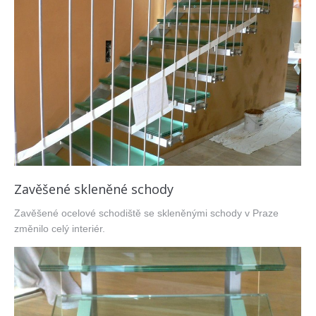
Zavěšené skleněné schody
Zavěšené ocelové schodiště se skleněnými schody v Praze
změnilo celý interiér.